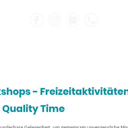
hops - Freizeitaktivitäten
Quality Time
wunderbare Gelegenheit, um gemeinsam unvergessliche Mo