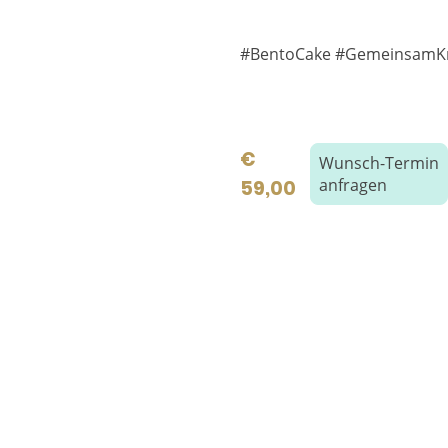
#BentoCake #GemeinsamKr
€
Wunsch-Termin
anfragen
59,00